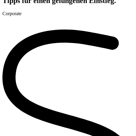
Tipps für ein
en ge
lung
en
en Ein
stieg.
Corporate