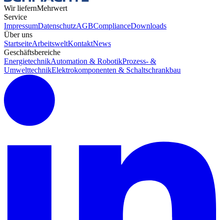
Wir liefern
Mehrwert
Service
Impressum
Datenschutz
AGB
Compliance
Downloads
Über uns
Startseite
Arbeitswelt
Kontakt
News
Geschäftsbereiche
Energietechnik
Automation & Robotik
Prozess- &
Umwelttechnik
Elektrokomponenten & Schaltschrankbau