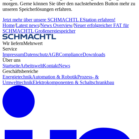
morgen. Gerne können Sie über den nachstehenden Button mehr zu
unseren Speicherlösungen erfahren.
Jetzt mehr über unsere SCHMACHTL EStation erfahren!
Home
/
Latest news
/
News Overview
/
Neuer erfolgreicher FAT für
SCHMACHTL Großenergiespeicher
Wir liefern
Mehrwert
Service
Impressum
Datenschutz
AGB
Compliance
Downloads
Über uns
Startseite
Arbeitswelt
Kontakt
News
Geschäftsbereiche
Energietechnik
Automation & Robotik
Prozess- &
Umwelttechnik
Elektrokomponenten & Schaltschrankbau