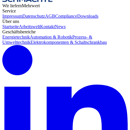
Wir liefern
Mehrwert
Service
Impressum
Datenschutz
AGB
Compliance
Downloads
Über uns
Startseite
Arbeitswelt
Kontakt
News
Geschäftsbereiche
Energietechnik
Automation & Robotik
Prozess- &
Umwelttechnik
Elektrokomponenten & Schaltschrankbau